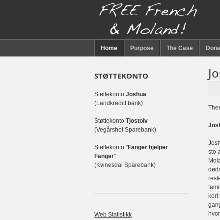
Home
Purpose
The Case
Dona
Jo
STØTTEKONTO
Støttekonto
Joshua
(Landkreditt bank)
Ther
Støttekonto
Tjostolv
Josh
(Vegårshei Sparebank)
Josh
Støttekonto "
Fanger hjelper
sto 
Fanger
"
Mola
(Kvinesdal Sparebank)
døds
rest
fami
kort
gang
hvor
Web Statistikk