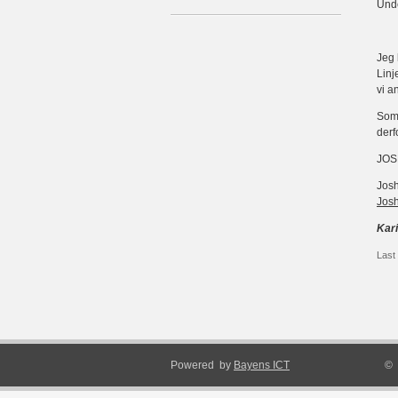
Unde
Jeg 
Linj
vi a
Som 
derf
JOS
Josh
Josh
Kari
Last
Powered by
Bayens ICT
© 