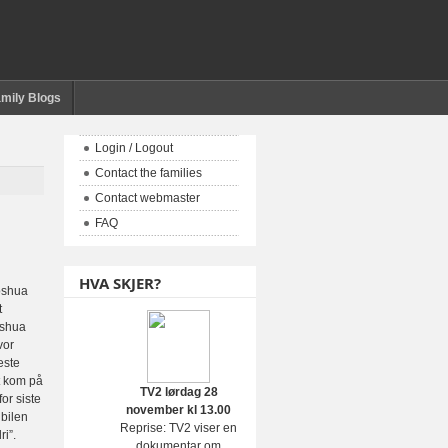
mily Blogs
Login / Logout
Contact the families
Contact webmaster
FAQ
HVA SKJER?
Joshua
t
oshua
vor
este
t kom på
TV2 lørdag 28
or siste
november kl 13.00
bilen
Reprise: TV2 viser en
i”.
dokumentar om