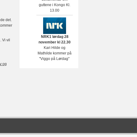
guttene i Kongo Kl.
13.00
dde det.
t kommer
NRK1 lørdag 28
 Vi vil
november kl 22.30
Kari Hilde og
Mathilde kommer på
"Viggo på Lørdag"
lv og