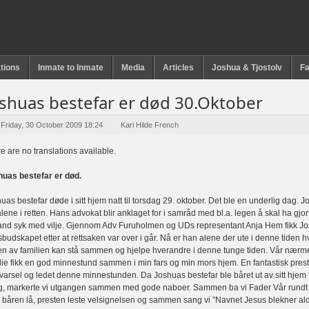
tions
Inmate to Inmate
Media
Articles
Joshua & Tjostolv
Fa
shuas bestefar er død 30.Oktober
Friday, 30 October 2009 18:24
Kari Hilde French
e are no translations available.
uas bestefar er død.
uas bestefar døde i sitt hjem natt til torsdag 29. oktober. Det ble en underlig dag. 
alene i retten. Hans advokat blir anklaget for i samråd med bl.a. legen å skal ha gjor
nd syk med vilje. Gjennom Adv Furuholmen og UDs representant Anja Hem fikk J
budskapet etter at rettsaken var over i går. Nå er han alene der ute i denne tiden h
en av familien kan stå sammen og hjelpe hverandre i denne tunge tiden. Vår nærm
lie fikk en god minnestund sammen i min fars og min mors hjem. En fantastisk pres
 varsel og ledet denne minnestunden. Da Joshuas bestefar ble båret ut av sitt hjem f
, markerte vi utgangen sammen med gode naboer. Sammen ba vi Fader Vår rundt 
 båren lå, presten leste velsignelsen og sammen sang vi ”Navnet Jesus blekner aldr