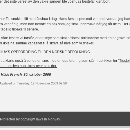
r det siste verset av den vakre sangen ble Joshuas bestefar kjørt bort.
har fått snakket litt med Joshua i dag. Hans første spørsmål var om hvordan jeg ha
en var dårlig, men han nevnte en sak som jeg skal undersøke når jeg får litt ro. De
ntagelig tilbake til senere.
våre lesere vil forstår, er det mye som skal ordnes i forbindelse med en begravelse.
or ikke ha samme kapasitet til å skrive så mye som vi ønsker.
HUA'S OPPFORDRING TIL DEN NORSKE BEFOLKNING:
ua klarte også å sende en sms med en oppfordring som står i rubrikken for ”
Tjosto
ua. Les hva han skrev over sms der.
 Hilde French, 30. oktober 2009
 Updated on Tuesday, 17 November 2009 09:50
Protected by copyright laws in Norway