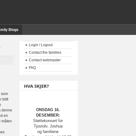
mily Blogs
.
Login / Logout
Contact the families
Contact webmaster
FAQ
HVA SKJER?
m som
blitt
m
ONSDAG 16.
på denne
DESEMBER:
ed en
Støttekonsert for
ne måten
Tjostolv, Joshua
og familiene
nes