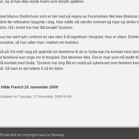
e, og at han ikke visste hvem som drepte sjåføren.
kat Marius Dietrichson som er der ned på vegne av Furuholmen fikk ikke tillatelse t
dolv før rettssaken begynte i dag. Han måtte stå utenfor rommet og rope og skrike in
dolv. Nå i kveld har han fått besøkt Tjosdolv.
ua har vært syk i omtrent en uke uten å få legetilsyn i fengslet. Han er sliten. Elektri
poradisk, så han sitter mye i mørket om kvelden.
så på VG-nett i dag på spørmål om familiene til de to Gutta kan ha kontakt med dem
at familiene kan ringe inn til fengslet. Det stemmer ikke. Det er mye som må klaffe for
 få kontakt med Gutta. Tjosdolv har dog fått en mobil på sykehuset som familien kan
på. Så ham er det lettere å nå for tiden.
i Hilde French 10. november 2009
 Updated on Tuesday, 17 November 2009 09:49
Protected by copyright laws in Norway