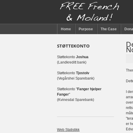
Home
Purpose
The Case
Dona
D
STØTTEKONTO
N
Støttekonto
Joshua
(Landkreditt bank)
Ther
Støttekonto
Tjostolv
(Vegårshei Sparebank)
Dett
Støttekonto "
Fanger hjelper
I de
Fanger
"
arra
(Kvinesdal Sparebank)
over
rett
måte
”ter
er h
Edva
Web Statistikk