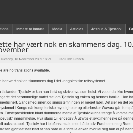
tions
Inmate to Inmate
Media
Articles
Joshua & Tjostolv
Fa
ette har vært nok en skammens dag. 10
ovember
Tuesday, 10 November 2009 18:29
Kari Hilde French
e are no translations available.
e har vært nok en skammens dag i det kongolesiske rettssystemet.
n tilstanden Tjostolv er kan han tilstå og skrive hva som helst. Vi vet enda ikke hve
ngerte det berømmelige møtet mellom Tjostolv og enken og hennes familie. Han har 
medisinert, tvangsmedisinert og sinnsstemningen er meget labil. Det sier en del o
ssystemet i Kongo når kongolesiske myndigheter og etterforsker Wavara går frem 
n. Førstepresidenten blant dommerne mente at Tjostolv kunne trenge å komme m
apeutisk” innrømmelse. Hva slags tull er dette? Å utnytte et sykt menneske på den
elt uakseptabelt. Tjostolv har i telefonsamtale med både adv. Furuholmen og Rune
rdsen gjort det helt klart at han bare ville fortelle enken hvor lei seg han er på hen