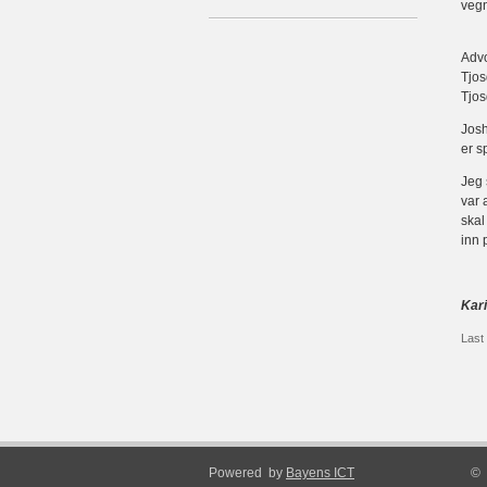
vegn
Advo
Tjos
Tjos
Josh
er s
Jeg 
var 
skal
inn 
Kar
Last
Powered by
Bayens ICT
© 