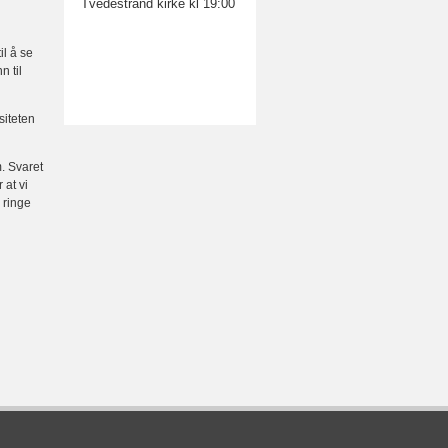
Tvedestrand kirke kl 19:00
il å se
n til
siteten
. Svaret
 at vi
 ringe